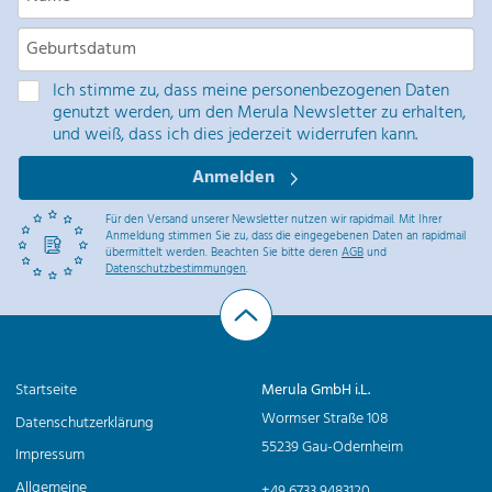
Ich stimme zu, dass meine personenbezogenen Daten
genutzt werden, um den Merula Newsletter zu erhalten,
und weiß, dass ich dies jederzeit widerrufen kann.
Anmelden
Für den Versand unserer Newsletter nutzen wir rapidmail. Mit Ihrer
Anmeldung stimmen Sie zu, dass die eingegebenen Daten an rapidmail
übermittelt werden. Beachten Sie bitte deren
AGB
und
Datenschutzbestimmungen
.
Startseite
Merula GmbH i.L.
Wormser Straße 108
Datenschutzerklärung
55239 Gau-Odernheim
Impressum
Allgemeine
+49 6733 9483120