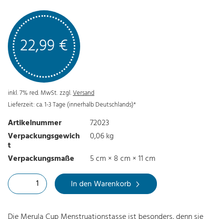
22,99
€
inkl. 7% red. MwSt.
zzgl.
Versand
Lieferzeit: ca. 1-3 Tage (innerhalb Deutschlands)*
Artikelnummer
72023
Verpackungsgewich
0,06 kg
t
Verpackungsmaße
5 cm × 8 cm × 11 cm
M
In den Warenkorb
e
r
Die Merula Cup Menstruationstasse ist besonders, denn sie