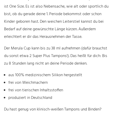
u
ist One Size. Es ist also Nebensache, wie alt oder sportlich du
l
bist, ob du gerade deine 1. Periode bekommst oder schon
a
Kinder geboren hast. Den weichen Leiterstiel kannst du bei
C
Bedarf auf deine gewünschte Länge kürzen. Außerdem
u
erleichtert er dir das Herausnehmen der Tasse.
p
f
Der Merula Cup kann bis zu 38 ml aufnehmen (dafür brauchst
o
du sonst etwa 2 Super Plus Tampons!). Das heißt für dich: Bis
x
zu 8 Stunden lang nicht an deine Periode denken.
M
aus 100% medizinischem Silikon hergestellt
e
frei von Weichmachern
n
frei von tierischen Inhaltsstoffen
g
produziert in Deutschland
e
Du hast genug von klinisch-weißen Tampons und Binden?