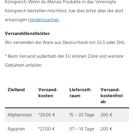
Königreich. Wenn du Merula Produkte in das Vereinigte
Königreich bestellen möchtest, tue dies bitte über die dort
ansässigen
Handelspartner
.
Versanddienstleister
:
Wir versenden die Ware aus Deutschland mit GLS oder DHL.
* Beim Versand außerhalb der EU können Zölle und weitere
Gebühren anfallen.
Ziel­land
Ver­sand­
Liefer­zeit­
Ver­sand­
kosten
raum
kos­ten­frei
ab
Afghanistan
*29,00 €
15 – 20 Tage
200 €
Ägypten
*27,00 €
07 – 14 Tage
200 €