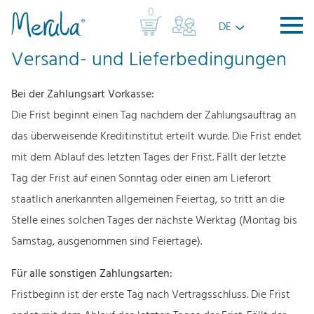
Z
Z
0
DE
u
u
m
m
Versand- und Lieferbedingungen
I
H
n
a
Bei der Zahlungsart Vorkasse:
h
u
Die Frist beginnt einen Tag nachdem der Zahlungsauftrag an
a
p
das überweisende Kreditinstitut erteilt wurde. Die Frist endet
l
t
mit dem Ablauf des letzten Tages der Frist. Fällt der letzte
t
m
Tag der Frist auf einen Sonntag oder einen am Lieferort
e
staatlich anerkannten allgemeinen Feiertag, so tritt an die
n
Stelle eines solchen Tages der nächste Werktag (Montag bis
ü
Samstag, ausgenommen sind Feiertage).
Für alle sonstigen Zahlungsarten:
Fristbeginn ist der erste Tag nach Vertragsschluss. Die Frist