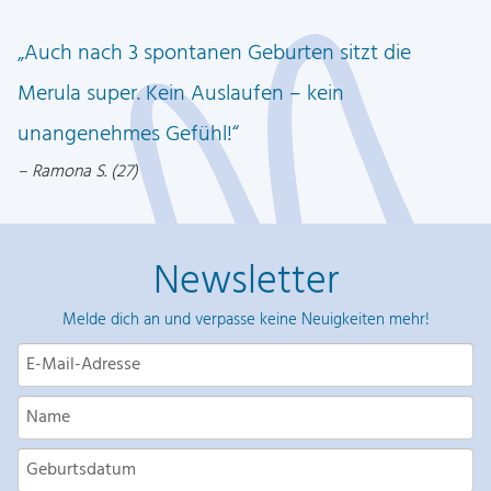
l
e
t
a
Auch nach 3 spontanen Geburten sitzt die
i
:
C
s
2
Merula super. Kein Auslaufen – kein
u
w
7
unangenehmes Gefühl!
p
a
,
Ramona S. (27)
i
r
4
c
:
9
e
3
Newsletter
&
2
€
M
,
.
Melde dich an und verpasse keine Neuigkeiten mehr!
e
9
r
8
u
l
€
a