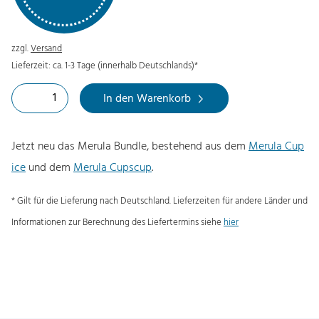
r
k
s
t
zzgl.
Versand
p
u
Lieferzeit: ca. 1-3 Tage (innerhalb Deutschlands)*
r
e
B
ü
l
In den Warenkorb
u
n
l
n
g
e
Jetzt neu das Merula Bundle, bestehend aus dem
Merula Cup
d
l
r
ice
und dem
Merula Cupscup
.
l
i
P
e
* Gilt für die Lieferung nach Deutschland. Lieferzeiten für andere Länder und
c
r
:
Informationen zur Berechnung des Liefertermins siehe
hier
h
e
M
e
i
e
r
s
r
P
i
u
r
s