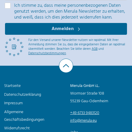
C
Ich stimme zu, dass meine personenbezogenen Daten
genutzt werden, um den Merula Newsletter zu erhalten,
u
und weiß, dass ich dies jederzeit widerrufen kann.
p
Anmelden
s
c
Für den Versand unserer Newsletter nutzen wir rapidmail. Mit Ihrer
Anmeldung stimmen Sie zu, dass die eingegebenen Daten an rapidmail
u
übermittelt werden. Beachten Sie bitte deren
AGB
und
Datenschutzbestimmungen
.
p
M
e
n
Startseite
Merula GmbH i.L.
g
Wormser Straße 108
Datenschutzerklärung
e
55239 Gau-Odernheim
Impressum
Allgemeine
+49 6733 9483120
Geschäftsbedingungen
info@merula.eu
Widerrufsrecht