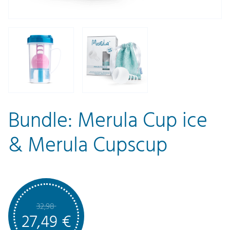
Bundle: Merula Cup ice
& Merula Cupscup
32,98
27,49
€
U
A