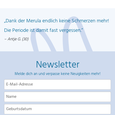
:
1
€
2
.
Dank der Merula endlich keine Schmerzen mehr!
,
9
Die Periode ist damit fast vergessen.
9
Antje G. (30)
€
Newsletter
Melde dich an und verpasse keine Neuigkeiten mehr!