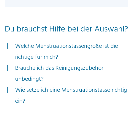
ü
l
n
l
g
e
Du brauchst Hilfe bei der Auswahl?
l
r
i
P
c
r
Welche Menstruationstassengröße ist die
h
e
richtige für mich?
e
i
r
s
Brauche ich das Reinigungszubehör
P
i
unbedingt?
r
s
e
t
Wie setze ich eine Menstruationstasse richtig
i
:
ein?
s
9
w
,
a
9
r
9