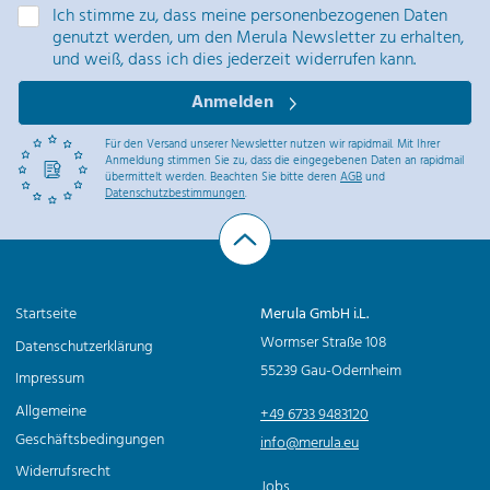
Ich stimme zu, dass meine personenbezogenen Daten
genutzt werden, um den Merula Newsletter zu erhalten,
und weiß, dass ich dies jederzeit widerrufen kann.
Anmelden
Für den Versand unserer Newsletter nutzen wir rapidmail. Mit Ihrer
Anmeldung stimmen Sie zu, dass die eingegebenen Daten an rapidmail
übermittelt werden. Beachten Sie bitte deren
AGB
und
Datenschutzbestimmungen
.
Startseite
Merula GmbH i.L.
Wormser Straße 108
Datenschutzerklärung
55239 Gau-Odernheim
Impressum
Allgemeine
+49 6733 9483120
Geschäftsbedingungen
info@merula.eu
Widerrufsrecht
Jobs