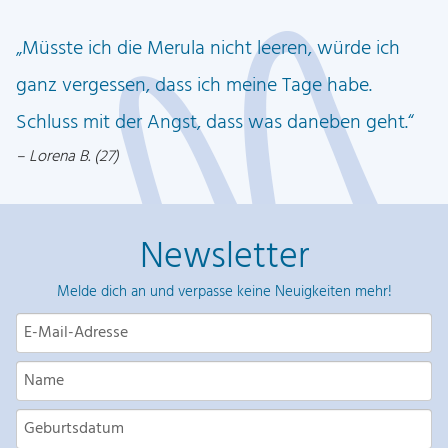
l
e
t
a
Müsste ich die Merula nicht leeren, würde ich
i
:
C
s
2
ganz vergessen, dass ich meine Tage habe.
u
w
4
Schluss mit der Angst, dass was daneben geht.
p
a
,
Lorena B. (27)
g
r
1
a
:
3
l
2
Newsletter
a
5
€
x
,
.
Melde dich an und verpasse keine Neuigkeiten mehr!
y
9
&
8
M
e
€
r