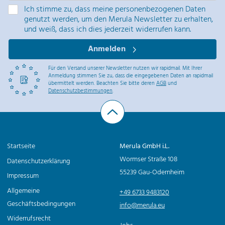
u
Ich stimme zu, dass meine personenbezogenen Daten
genutzt werden, um den Merula Newsletter zu erhalten,
l
und weiß, dass ich dies jederzeit widerrufen kann.
a
Anmelden
d
o
Für den Versand unserer Newsletter nutzen wir rapidmail. Mit Ihrer
Anmeldung stimmen Sie zu, dass die eingegebenen Daten an rapidmail
u
übermittelt werden. Beachten Sie bitte deren
AGB
und
Datenschutzbestimmungen
.
c
h
e
M
Startseite
Merula GmbH i.L.
e
Wormser Straße 108
Datenschutzerklärung
n
55239 Gau-Odernheim
Impressum
g
Allgemeine
+49 6733 9483120
e
Geschäftsbedingungen
info@merula.eu
Widerrufsrecht