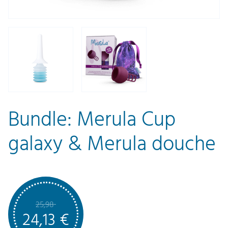
Bundle: Merula Cup
galaxy & Merula douche
25,98
24,13
€
U
A