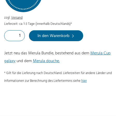
r
k
s
t
zzgl.
Versand
p
u
Lieferzeit: ca. 1-3 Tage (innerhalb Deutschlands)*
r
e
B
ü
l
In den Warenkorb
u
n
l
n
g
e
Jetzt neu das Merula Bundle, bestehend aus dem
Merula Cup
d
l
r
galaxy
und dem
Merula douche.
l
i
P
e
* Gilt für die Lieferung nach Deutschland. Lieferzeiten für andere Länder und
c
r
:
Informationen zur Berechnung des Liefertermins siehe
hier
h
e
M
e
i
e
r
s
r
P
i
u
r
s