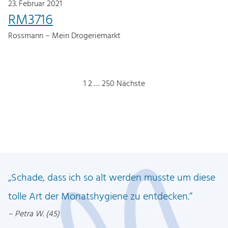
23. Februar 2021
RM3716
Rossmann – Mein Drogeriemarkt
S
1
2
…
250
Nächste
e
i
t
e
n
Schade, dass ich so alt werden musste um diese
n
tolle Art der Monatshygiene zu entdecken.
u
m
Petra W. (45)