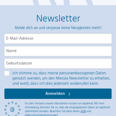
m
e
Newsletter
r
i
Melde dich an und verpasse keine Neuigkeiten mehr!
e
r
u
n
g
Ich stimme zu, dass meine personenbezogenen Daten
d
genutzt werden, um den Merula Newsletter zu erhalten,
und weiß, dass ich dies jederzeit widerrufen kann.
e
Anmelden
r
B
Für den Versand unserer Newsletter nutzen wir rapidmail. Mit Ihrer
Anmeldung stimmen Sie zu, dass die eingegebenen Daten an rapidmail
e
übermittelt werden. Beachten Sie bitte deren
AGB
und
Datenschutzbestimmungen
.