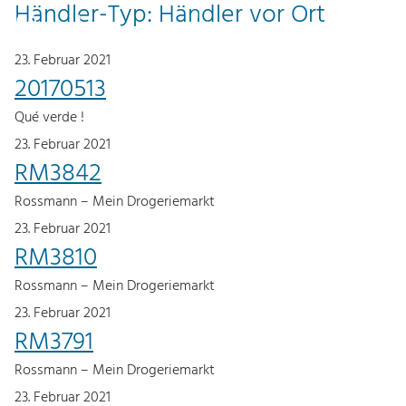
Händler-Typ:
Händler vor Ort
Z
Z
0
DE
u
u
23. Februar 2021
m
m
20170513
I
H
Qué verde !
n
a
23. Februar 2021
h
u
RM3842
a
p
Rossmann – Mein Drogeriemarkt
l
t
23. Februar 2021
t
m
RM3810
e
n
Rossmann – Mein Drogeriemarkt
ü
23. Februar 2021
RM3791
Rossmann – Mein Drogeriemarkt
23. Februar 2021