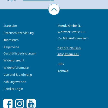
i
t
r
Startseite
Merula GmbH i.L.
ä
Wormser Straße 108
Datenschutzerklärung
g
55239 Gau-Odernheim
Impressum
e
Allgemeine
+49 6733 9483120
Geschäftsbedingungen
info@merula.eu
Widerrufsrecht
Jobs
Widerrufsformular
Kontakt
Versand & Lieferung
Zahlungsweisen
Händler Login