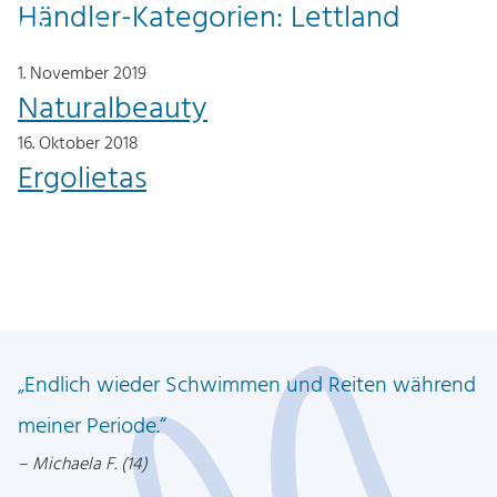
Händler-Kategorien:
Lettland
Z
Z
0
DE
u
u
1. November 2019
m
m
Naturalbeauty
I
H
16. Oktober 2018
n
a
Ergolietas
h
u
a
p
l
t
t
m
e
n
ü
Endlich wieder Schwimmen und Reiten während
meiner Periode.
Michaela F. (14)