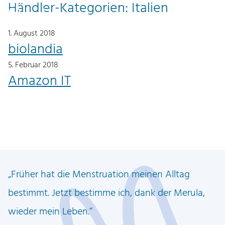
Händler-Kategorien:
Italien
Z
Z
0
DE
u
u
1. August 2018
m
m
biolandia
I
H
5. Februar 2018
n
a
Amazon IT
h
u
a
p
l
t
t
m
e
n
ü
Früher hat die Menstruation meinen Alltag
bestimmt. Jetzt bestimme ich, dank der Merula,
wieder mein Leben.