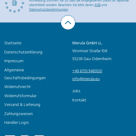
Anmeldung stimmen Sie zu, dass die eingegebenen Daten an rapidmail
übermittelt werden. Beachten Sie bitte deren
AGB
und
Datenschutzbestimmungen
.
Startseite
Merula GmbH i.L.
Wormser Straße 108
Datenschutzerklärung
55239 Gau-Odernheim
Impressum
Allgemeine
+49 6733 9483120
Geschäftsbedingungen
info@merula.eu
Widerrufsrecht
Jobs
Widerrufsformular
Kontakt
Versand & Lieferung
Zahlungsweisen
Händler Login