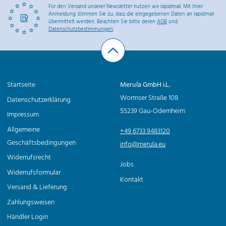
Für den Versand unserer Newsletter nutzen wir rapidmail. Mit Ihrer
Anmeldung stimmen Sie zu, dass die eingegebenen Daten an rapidmail
übermittelt werden. Beachten Sie bitte deren
AGB
und
Datenschutzbestimmungen
.
Startseite
Merula GmbH i.L.
Wormser Straße 108
Datenschutzerklärung
55239 Gau-Odernheim
Impressum
Allgemeine
+49 6733 9483120
Geschäftsbedingungen
info@merula.eu
Widerrufsrecht
Jobs
Widerrufsformular
Kontakt
Versand & Lieferung
Zahlungsweisen
Händler Login