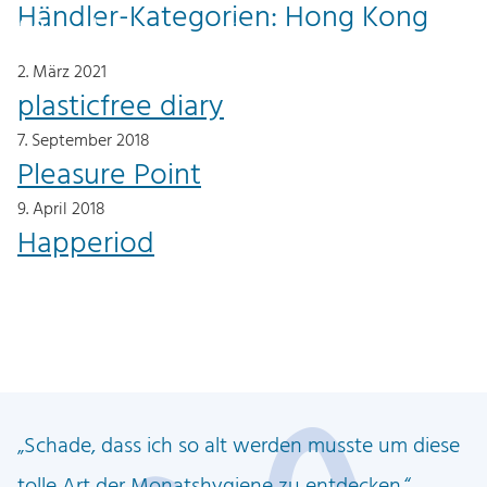
Händler-Kategorien:
Hong Kong
Z
Z
0
DE
u
u
2. März 2021
m
m
plasticfree diary
I
H
7. September 2018
n
a
Pleasure Point
h
u
9. April 2018
a
p
Happeriod
l
t
t
m
e
n
ü
Schade, dass ich so alt werden musste um diese