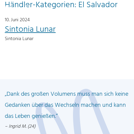
Händler-Kategorien:
El Salvador
Z
Z
0
DE
u
u
10. Juni 2024
m
m
Sintonia Lunar
I
H
Sintonia Lunar
n
a
h
u
a
p
l
t
t
m
e
Dank des großen Volumens muss man sich keine
n
ü
Gedanken über das Wechseln machen und kann
das Leben genießen.
Ingrid M. (24)